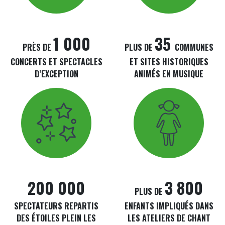
1 000
35
Infos clés
Infos clés
PRÈS DE
PLUS DE
COMMUNES
CONCERTS ET SPECTACLES
ET SITES HISTORIQUES
D’EXCEPTION
ANIMÉS EN MUSIQUE
Iconne
Image
Iconne
Image
200 000
3 800
Infos clés
Infos clés
PLUS DE
SPECTATEURS REPARTIS
ENFANTS IMPLIQUÉS DANS
DES ÉTOILES PLEIN LES
LES ATELIERS DE CHANT