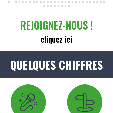
REJOIGNEZ-NOUS !
cliquez ici
QUELQUES CHIFFRES
Iconne
Image
Iconne
Image