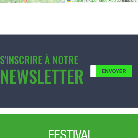
Leaflet
|
©
OpenStreetMap
contributors
S'INSCRIRE À NOTRE
NEWSLETTER
ENVOYER