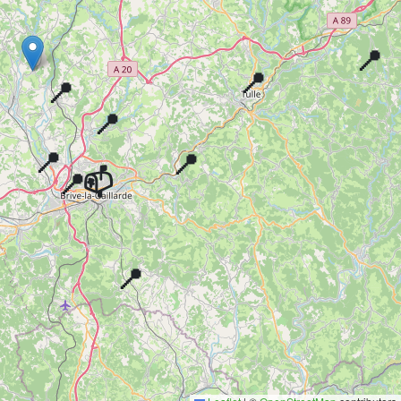
📍
📍
📍
📍
📍
📍
📫
📍
📍