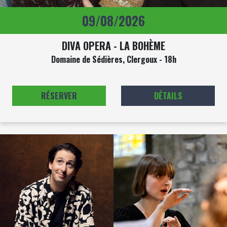
09/08/2026
DIVA OPERA - LA BOHÈME
Domaine de Sédières, Clergoux - 18h
RÉSERVER
DÉTAILS
Image