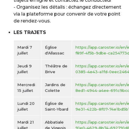
trajets en ligne et contactez le conducteur
- Organisez les détails : échangez directement
via la plateforme pour convenir de votre point
de rendez-vous.
LES TRAJETS
Mardi 7
Église
https://app.caroster.io/en
juillet
d'Allassac
f89f-4f5b-9dbe-ca254773
Jeudi 9
Théâtre de
https://app.caroster.io/en/
juillet
Brive
0385-4e43-a1fd-0eec2464
Mercredi
Jardins de
https://app.caroster.io/en
15 juillet
Colette
8ed1-4944-a4ee-691c9bc
Lundi 20
Église de
https://app.caroster.io/en
juillet
Saint-Ybard
9e31-422b-8f07-74e1bd5b
Mardi 21
Abbatiale
https://app.caroster.io/en/
juillet
de Vigeois
91e0-4629-8b74-692791d