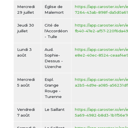
Mercredi
Église de
https://app.caroster.io/en
29 juillet
Malemort
7264-43ab-898f-da5d0a61
Jeudi 30
Cité de
https://app.caroster.io/en
juillet
l'Accordéon
fb40-47e2-af57-220f6da49
- Tulle
Lundi 3
Aud.
https://app.caroster.io/en/
août
Sophie-
e8e2-40ec-8524-ceaaf4e
Dessus -
Uzerche
Mercredi
Espl.
https://app.caroster.io/en
5 août
Grange
a2b5-4d9e-a085-a56231df
Rouge -
Turenne
Vendredi
Le Saillant
https://app.caroster.io/en
7 août
5a69-4982-b8d3-1b1f56e7