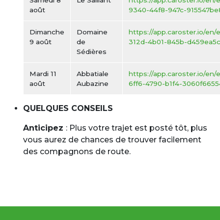
Samedi 8
Le Saillant
https://app.caroster.io/en
août
9340-44f8-947c-915547be
Dimanche
Domaine
https://app.caroster.io/en
9 août
de
312d-4b01-845b-d459ea5
Sédières
Mardi 11
Abbatiale
https://app.caroster.io/en/
août
Aubazine
6ff6-4790-b1f4-3060f6655
QUELQUES CONSEILS
Anticipez
: Plus votre trajet est posté tôt, plus
vous aurez de chances de trouver facilement
des compagnons de route.