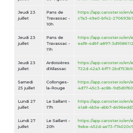
Jeudi 23
Pans de
https://app.caroster.io/en
juillet
Travassac -
c7a3-49e0-bf42-270693b1
10h
Jeudi 23
Pans de
https://app.caroster.io/en
juillet
Travassac -
eaf8-4d6f-a897-3d9586112
11h
Jeudi 23
Ardoisières
https://app.caroster.io/en
juillet
d'Allassac
722d-42a3-bff7-2bd753b5
Samedi
Collonges-
https://app.caroster.io/en
25 juillet
la-Rouge
4d77-45c3-ac8b-9d5d0f60
Lundi 27
Le Saillant -
https://app.caroster.io/en/
juillet
17h
41a8-4b5e-abb7-d496edd
Lundi 27
Le Saillant -
https://app.caroster.io/en/
juillet
20h
9ebe-452d-ae73-f74020c