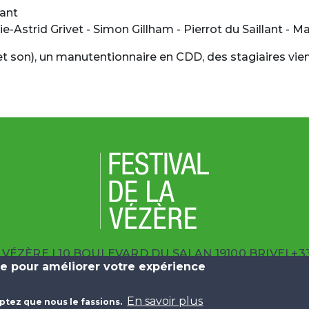
lant
e-Astrid Grivet - Simon Gillham - Pierrot du Saillant - M
t son), un manutentionnaire en CDD, des stagiaires vie
A VÉZÈRE
| 10 BOULEVARD DU SALAN 19100 BRIVE
|
+33
ite pour améliorer votre expérience
Plan du Site
Mentions Légales
Données Personnelles
En savoir plus
ptez que nous le fassions.