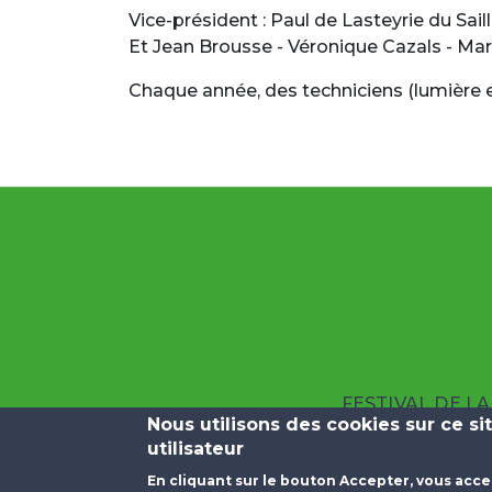
Vice-président : Paul de Lasteyrie du Sail
Et Jean Brousse - Véronique Cazals - Mari
Chaque année, des techniciens (lumière e
FESTIVAL DE L
Nous utilisons des cookies sur ce s
utilisateur
Menu Pied de page
Liens Utiles
En cliquant sur le bouton Accepter, vous acce