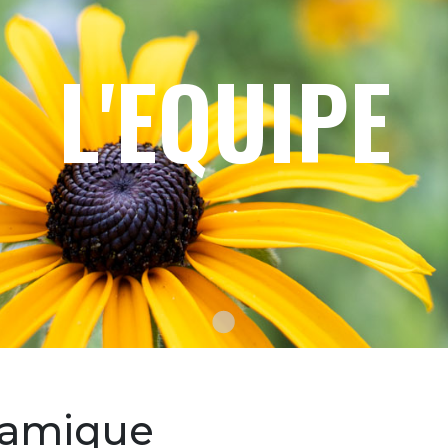
L'EQUIPE
Texte du slide
namique