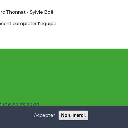
arc Thonnat - Sylvie Boël
nnent compléter l'équipe.
 (0)5 55 23 25 09
Accepter
Non, merci.
©Comevents