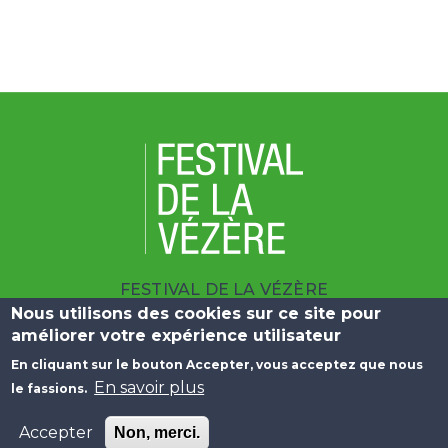
FESTIVAL DE LA VÉZÈRE
| 10 BOULEVARD DU SALAN 19100 BRIVE
Nous utilisons des cookies sur ce site pour
améliorer votre expérience utilisateur
|
+33 (0)5 55 23 25 09
En cliquant sur le bouton Accepter, vous acceptez que nous
Menu Pied de page
En savoir plus
le fassions.
Liens Utiles
Plan du Site
Mentions Légales
Accepter
Non, merci.
Données Personnelles
©Comevents