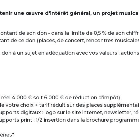
tenir une œuvre d'intérêt général, un projet music
tant de son don - dans la limite de 0,5 % de son chiffre 
nt de ce don (places, de concert, rencontres musicales
e don à un sujet en adéquation avec vos valeurs : actio
 réel 4 000 € soit 6 000 € de réduction d'impôt)
de votre choix + tarif réduit sur des places supplémentai
supports digitaux : logo sur le site internet, newsletter, r
 supports print : 1/2 insertion dans la brochure programme
cènes"