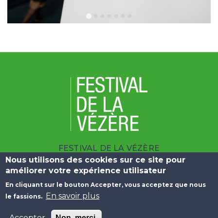
FESTIVAL DE LA VÉZÈRE
Nous utilisons des cookies sur ce site pour
| 10 BOULEVARD DU SALAN 19100 BRIVE
améliorer votre expérience utilisateur
|
+33 (0)5 55 23 25 09
En cliquant sur le bouton Accepter, vous acceptez que nous
Menu Pied de page
En savoir plus
le fassions.
Liens Utiles
Plan du Site
Mentions Légales
Accepter
Non, merci.